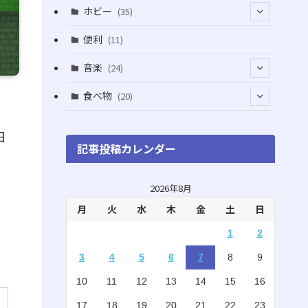
(5)
(5)
(1)
ホビー
(35)
(1)
(12)
(28)
便利
(11)
(3)
(4)
(3)
音楽
(24)
(4)
(6)
(3)
(18)
食べ物
(20)
(75)
(4)
(9)
日
(7)
(8)
記事投稿カレンダー
(6)
(5)
(22)
(1)
(10)
2026年8月
月
火
水
木
金
土
日
(5)
(3)
1
2
(7)
(8)
3
4
5
6
7
8
9
(2)
(15)
10
11
12
13
14
15
16
(4)
(3)
17
18
19
20
21
22
23