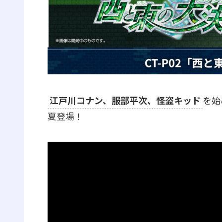
江戸川コナン、服部平次、怪盗キッド
を始
夏登場！