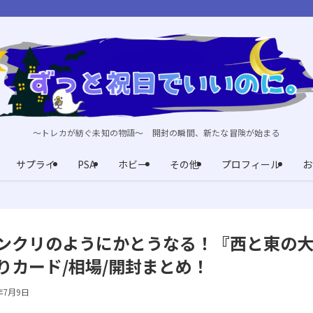
～トレカが紡ぐ未知の物語～ 開封の瞬間、新たな冒険が始まる
サプライ
PSA
ホビー
その他
プロフィール
お
ンクリのようにかとうなる！『西と東の
りカード/相場/開封まとめ！
年7月9日