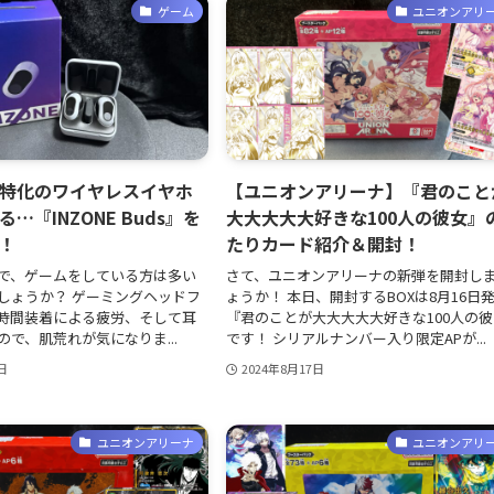
ゲーム
ユニオンアリ
特化のワイヤレスイヤホ
【ユニオンアリーナ】『君のこと
…『INZONE Buds』を
大大大大大好きな100人の彼女』
！
たりカード紹介＆開封！
などで、ゲームをしている方は多い
さて、ユニオンアリーナの新弾を開封し
しょうか？ ゲーミングヘッドフ
ょうか！ 本日、開封するBOXは8月16日
時間装着による疲労、そして耳
『君のことが大大大大大好きな100人の
で、肌荒れが気になりま...
です！ シリアルナンバー入り限定APが...
日
2024年8月17日
ユニオンアリーナ
ユニオンアリ