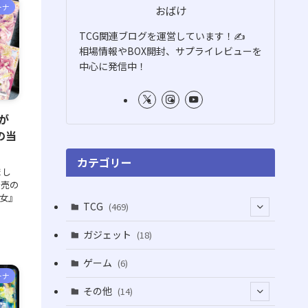
ーナ
おばけ
TCG関連ブログを運営しています！✍️
相場情報やBOX開封、サプライレビューを
中心に発信中！
が
の当
カテゴリー
まし
発売の
彼女』
TCG
(469)
(16)
ガジェット
(18)
(2)
(2)
ゲーム
(6)
ーナ
(1)
(38)
その他
(14)