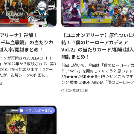
アリーナ】卍解！
【ユニオンアリーナ】原作ついに
CH 千年血戦篇』の当たりカ
結！『僕のヒーローアカデミア
/封入率/開封まとめ！
Vol.2』の当たりカード/相場/封入
開封まとめ！
ニメが再開されたBLEACH！！
」が2022年から放映されて、第3
前回に続いて、今回は「僕のヒーローア
の10月から始まります！ 2クー
ミア Vol.2」を開封していこうと思います
が、卍解シーンの作画に...
SR★★★かSR★★を引きたいところです
ンク 概要 UNION ARENA「僕のヒーローアカ
日
2024年8月11日
ドラゴンボールFW