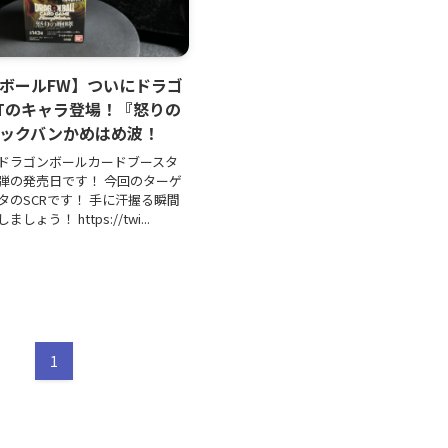
ボールFW】ついにドラゴ
Tのキャラ登場！『怒りの
ックバンかめはめ波！
ドラゴンボールカードブースタ
弾の発売日です！ 今回のターゲ
タのSCRです！ 手に汗握る瞬間
ょう！ https://twi...
日
1