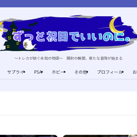
～トレカが紡ぐ未知の物語～ 開封の瞬間、新たな冒険が始まる
サプライ
PSA
ホビー
その他
プロフィール
お