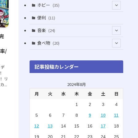
(5)
(5)
(1)
ホビー
(35)
(1)
(12)
(28)
便利
(11)
(3)
(4)
(3)
音楽
(24)
完
(4)
(6)
(3)
(18)
食べ物
(20)
(75)
率/
(4)
(9)
(7)
(8)
記事投稿カレンダー
(6)
カデ
(5)
(22)
！
！ リ
(1)
(10)
2024年8月
...
月
火
水
木
金
土
日
(5)
(3)
1
2
3
4
(7)
(8)
5
6
7
8
9
10
11
(2)
(15)
12
13
14
15
16
17
18
(4)
(3)
19
20
21
22
23
24
25