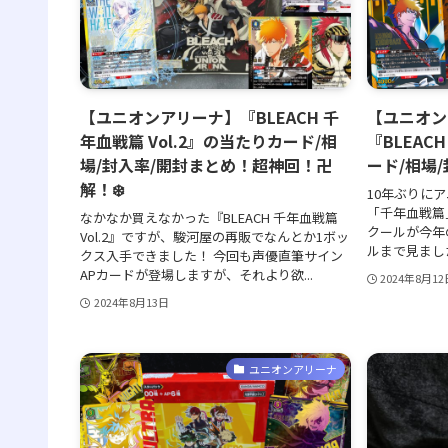
【ユニオンアリーナ】『BLEACH 千
【ユニオン
年血戦篇 Vol.2』の当たりカード/相
『BLEA
場/封入率/開封まとめ！超神回！卍
ード/相場
解！❄️
10年ぶりにア
「千年血戦篇
なかなか買えなかった『BLEACH 千年血戦篇
クールが今年
Vol.2』ですが、駿河屋の再販でなんとか1ボッ
ルまで見ました
クス入手できました！ 今回も声優直筆サイン
APカードが登場しますが、それより欲...
2024年8月12
2024年8月13日
ユニオンアリーナ