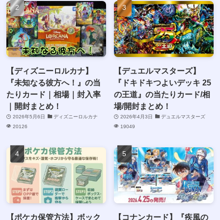
【ディズニーロルカナ】
【デュエルマスターズ】
『未知なる彼方へ！』の当
『ドキドキつよいデッキ 25
たりカード｜相場｜封入率
の王道』の当たりカード/相
｜開封まとめ！
場/開封まとめ！
2026年5月6日
ディズニーロルカナ
2026年4月3日
デュエルマスターズ
20126
19049
【ポケカ保管方法】ボック
【コナンカード】『疾風の