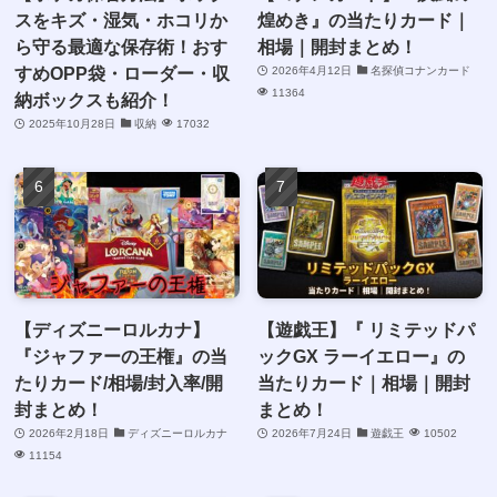
スをキズ・湿気・ホコリか
煌めき』の当たりカード｜
ら守る最適な保存術！おす
相場｜開封まとめ！
すめOPP袋・ローダー・収
2026年4月12日
名探偵コナンカード
11364
納ボックスも紹介！
2025年10月28日
収納
17032
【ディズニーロルカナ】
【遊戯王】『 リミテッドパ
『ジャファーの王権』の当
ックGX ラーイエロー』の
たりカード/相場/封入率/開
当たりカード｜相場｜開封
封まとめ！
まとめ！
2026年2月18日
ディズニーロルカナ
2026年7月24日
遊戯王
10502
11154