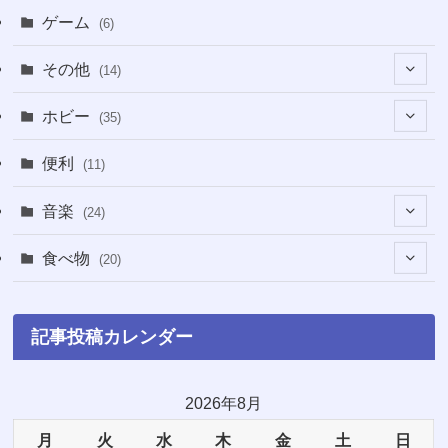
(2)
(2)
ゲーム
(6)
(1)
(38)
その他
(14)
(5)
(5)
(1)
ホビー
(35)
(1)
(12)
(28)
便利
(11)
(3)
(4)
(3)
音楽
(24)
(4)
(6)
(3)
(18)
食べ物
(20)
(75)
(4)
(9)
(7)
(8)
記事投稿カレンダー
(6)
(5)
(22)
(1)
(10)
2026年8月
月
火
水
木
金
土
日
(5)
(3)