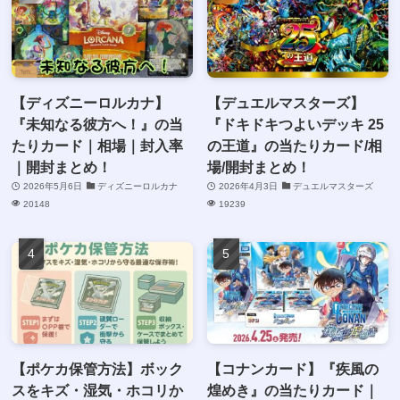
【ディズニーロルカナ】
【デュエルマスターズ】
『未知なる彼方へ！』の当
『ドキドキつよいデッキ 25
たりカード｜相場｜封入率
の王道』の当たりカード/相
｜開封まとめ！
場/開封まとめ！
2026年5月6日
ディズニーロルカナ
2026年4月3日
デュエルマスターズ
20148
19239
【ポケカ保管方法】ボック
【コナンカード】『疾風の
スをキズ・湿気・ホコリか
煌めき』の当たりカード｜