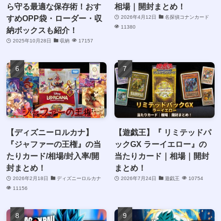
ら守る最適な保存術！おす
相場｜開封まとめ！
すめOPP袋・ローダー・収
2026年4月12日
名探偵コナンカード
11380
納ボックスも紹介！
2025年10月28日
収納
17157
【ディズニーロルカナ】
【遊戯王】『 リミテッドパ
『ジャファーの王権』の当
ックGX ラーイエロー』の
たりカード/相場/封入率/開
当たりカード｜相場｜開封
封まとめ！
まとめ！
2026年2月18日
ディズニーロルカナ
2026年7月24日
遊戯王
10754
11156