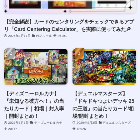
【完全解説】カードのセンタリングをチェックできるアプ
リ「Card Centering Calculator」を実際に使ってみた🔎
2025年8月17日
PSAツール
26191
【ディズニーロルカナ】
【デュエルマスターズ】
『未知なる彼方へ！』の当
『ドキドキつよいデッキ 25
たりカード｜相場｜封入率
の王道』の当たりカード/相
｜開封まとめ！
場/開封まとめ！
2026年5月6日
ディズニーロルカナ
2026年4月3日
デュエルマスターズ
20116
18926