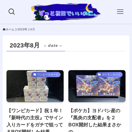
ホーム
2023年
8月
2023年8月
– date –
ワンピースカード
ポケモンカード
【ワンピカード】祝１年！
【ポケカ】ヨドバシ産の
『新時代の主役』でサイン
『黒炎の支配者』を２
入りカードをガチで狙って
BOX開封した結果まさか
５BOX開封した結果…
の…