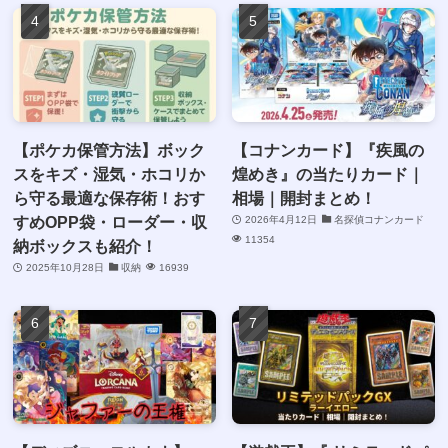
【ポケカ保管方法】ボック
【コナンカード】『疾風の
スをキズ・湿気・ホコリか
煌めき』の当たりカード｜
ら守る最適な保存術！おす
相場｜開封まとめ！
すめOPP袋・ローダー・収
2026年4月12日
名探偵コナンカード
11354
納ボックスも紹介！
2025年10月28日
収納
16939