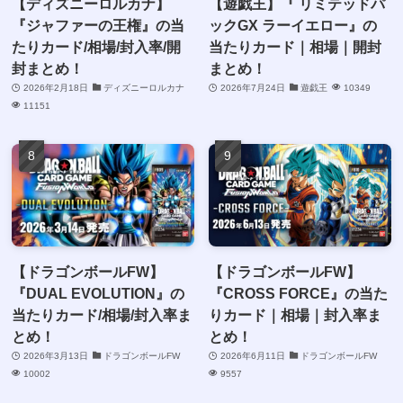
【ディズニーロルカナ】
【遊戯王】『 リミテッドパ
『ジャファーの王権』の当
ックGX ラーイエロー』の
たりカード/相場/封入率/開
当たりカード｜相場｜開封
封まとめ！
まとめ！
2026年2月18日
ディズニーロルカナ
2026年7月24日
遊戯王
10349
11151
【ドラゴンボールFW】
【ドラゴンボールFW】
『DUAL EVOLUTION』の
『CROSS FORCE』の当た
当たりカード/相場/封入率ま
りカード｜相場｜封入率ま
とめ！
とめ！
2026年3月13日
ドラゴンボールFW
2026年6月11日
ドラゴンボールFW
10002
9557