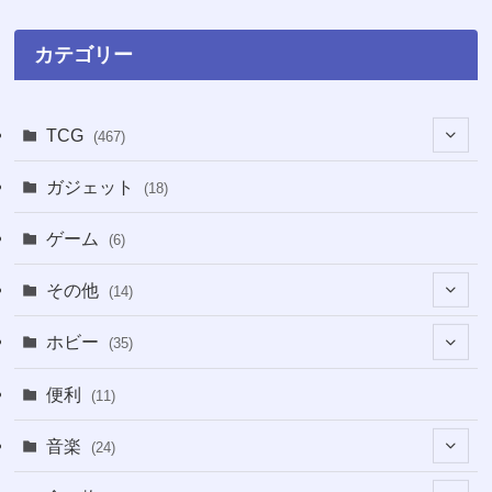
カテゴリー
TCG
(467)
(16)
ガジェット
(18)
(2)
(2)
ゲーム
(6)
(1)
(38)
その他
(14)
(5)
(5)
(1)
ホビー
(35)
(1)
(12)
(28)
便利
(11)
(3)
(4)
(3)
音楽
(24)
(4)
(6)
(3)