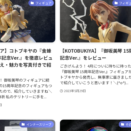
フィギュア
フィギ
ア】コトブキヤの『食蜂
【KOTOBUKIYA】『御坂美琴 1
年記念Ver.』を徹底レビュ
記念Ver.』をレビュー
え・魅力を写真付きで紹
ごきげんよう！ 4月についに待ちに待っ
『御坂美琴 15周年記念Ver.』フィギュア
トブキヤから発売し、無事家に届きまし
！ 御坂美琴のフィギュアに続
で紹介していこうと思います！＼(^o^)...
の15周年記念のフィギュアもつ
たので、紹介していきますね＼
2023年5月29日
蜂操祈 私のテリトリーに手を...
日
インナースリーブ
そ