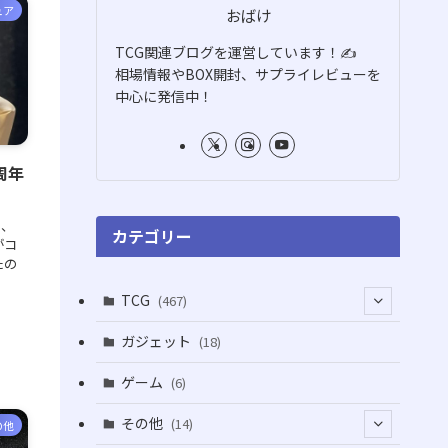
ュア
おばけ
TCG関連ブログを運営しています！✍️
相場情報やBOX開封、サプライレビューを
中心に発信中！
5周年
た、
カテゴリー
がコ
たの
TCG
(467)
(16)
ガジェット
(18)
(2)
(2)
ゲーム
(6)
(1)
(38)
その他
(14)
の他