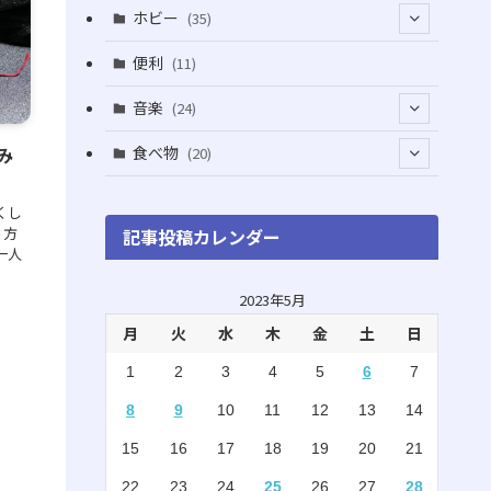
(5)
(5)
(1)
ホビー
(35)
(1)
(12)
(28)
便利
(11)
(3)
(4)
(3)
音楽
(24)
(4)
(6)
(3)
(18)
食べ物
み
(20)
(75)
(4)
(9)
くし
(7)
(8)
う方
記事投稿カレンダー
(6)
一人
(5)
(22)
(1)
(10)
2023年5月
月
火
水
木
金
土
日
(5)
(3)
1
2
3
4
5
6
7
(7)
(8)
8
9
10
11
12
13
14
(2)
(15)
15
16
17
18
19
20
21
(4)
(3)
22
23
24
25
26
27
28