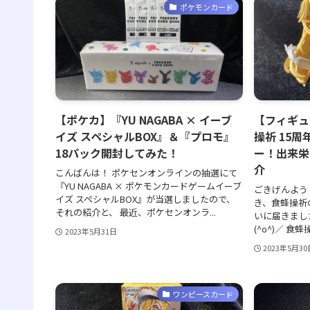
ポケモンカード
【ポケカ】『YU NAGABA × イーブ
【フィギュ
イズ スペシャルBOX』＆『プロモ』
操祈 15周
18パック開封してみた！
ー！出来栄
介
こんばんは！ ポケセンオンラインの抽選にて
『YU NAGABA × ポケモンカードゲームイーブ
ごきげんよう
イズ スペシャルBOX』が当選しましたので、
き、食蜂操祈
それの紹介と、 最近、ポケセンオンラ...
いに届きまし
(^o^)／ 食
2023年5月31日
2023年5月30
ワンピースカード