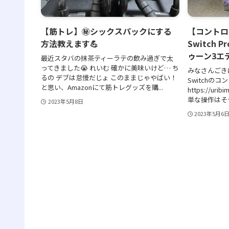
【筋トレ】㊙シックスパックにする
【コントロー
方法教えます💪
Switch
ゥーン3エ
最近スタバの抹茶ティーラテの飲み過ぎで太
ってきました😭 れいむ 確かに美味いけど… ち
みなさんごき
るの デブは怠慢だじょ このままじゃやばい！
Switchの
と思い、Amazonにて筋トレグッズを購...
https://urib
単な操作はそつ
2023年5月8日
2023年5月6