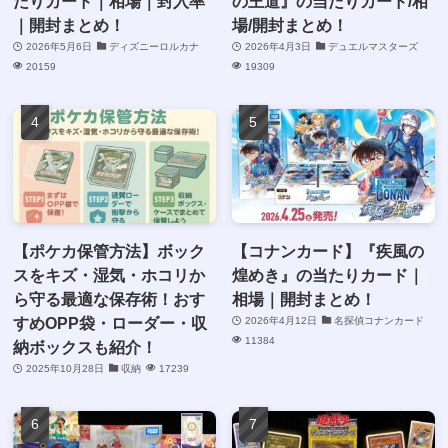
たりカード｜相場｜封入率
の王道』の当たりカード/相
｜開封まとめ！
場/開封まとめ！
2026年5月6日
ディズニーロルカナ
2026年4月3日
デュエルマスターズ
20159
19309
【ポケカ保管方法】ボック
【コナンカード】『疾風の
スをキズ・湿気・ホコリか
煌めき』の当たりカード｜
ら守る最適な保存術！おす
相場｜開封まとめ！
すめOPP袋・ローダー・収
2026年4月12日
名探偵コナンカード
11384
納ボックスも紹介！
2025年10月28日
収納
17239