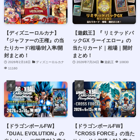
【ディズニーロルカナ】
【遊戯王】『 リミテッドパ
『ジャファーの王権』の当
ックGX ラーイエロー』の
たりカード/相場/封入率/開
当たりカード｜相場｜開封
封まとめ！
まとめ！
2026年2月18日
ディズニーロルカナ
2026年7月24日
遊戯王
10830
11160
【ドラゴンボールFW】
【ドラゴンボールFW】
『DUAL EVOLUTION』の
『CROSS FORCE』の当た