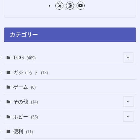
カテゴリー
TCG
(469)
(16)
ガジェット
(18)
(2)
(2)
ゲーム
(6)
(1)
(38)
その他
(14)
(5)
(5)
(1)
ホビー
(35)
(1)
(12)
(28)
便利
(11)
(3)
(4)