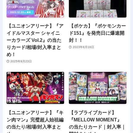
【ユニオンアリーナ】『ア
【ポケカ】『ポケモンカー
イドルマスター シャイニ
ド151』を発売日に爆速開
ーカラーズ Vol.2』の当た
封！！
りカード/相場/封入率まと
2023年6月16日
め！
2025年9月23日
【ユニオンアリーナ】『キ
【ラブライブカード】
ン肉マン』完璧超人始祖編
『MELLOW MOMENT』
の当たり/相場/封入率まと
の当たりカード｜封入率｜