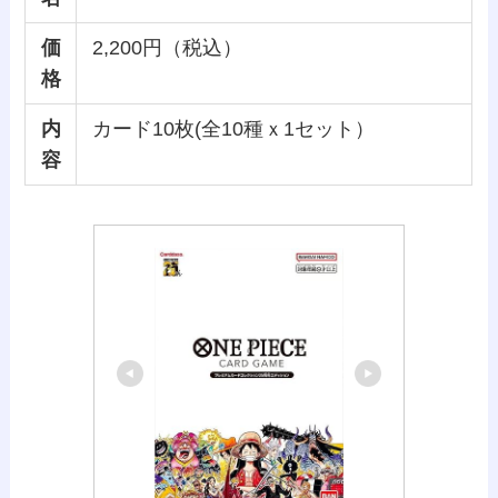
価
2,200円（税込）
格
内
カード10枚(全10種ｘ1セット）
容