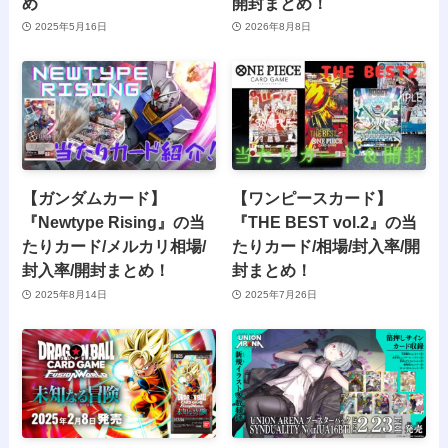
め
開封まとめ！
2025年5月16日
2026年8月8日
【ガンダムカード】
【ワンピースカード】
『Newtype Rising』の当
『THE BEST vol.2』の当
たりカード/メルカリ相場/
たりカード/相場/封入率/開
封入率/開封まとめ！
封まとめ！
2025年8月14日
2025年7月26日