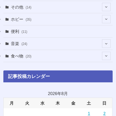
(1)
(38)
その他
(14)
(5)
(5)
(1)
ホビー
(35)
(1)
(12)
(28)
便利
(11)
(3)
(4)
(3)
音楽
(24)
(4)
(6)
(3)
(18)
食べ物
(20)
(75)
(4)
(9)
(7)
(8)
記事投稿カレンダー
(6)
(5)
(22)
(1)
(10)
2026年8月
月
火
水
木
金
土
日
(5)
(3)
1
2
(7)
(8)