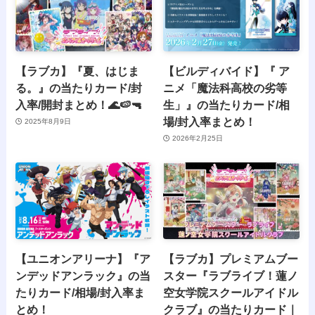
【ラブカ】『夏、はじま
【ビルディバイド】『 ア
る。』の当たりカード/封
ニメ「魔法科高校の劣等
入率/開封まとめ！🌊🍉🔫
生」』の当たりカード/相
場/封入率まとめ！
2025年8月9日
2026年2月25日
【ユニオンアリーナ】『ア
【ラブカ】プレミアムブー
ンデッドアンラック』の当
スター『ラブライブ！蓮ノ
たりカード/相場/封入率ま
空女学院スクールアイドル
とめ！
クラブ』の当たりカード｜