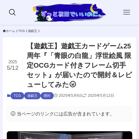
ホーム
TCG
遊戯王
【遊戯王】遊戯王カードゲーム25
周年『「青眼の白龍」浮世絵風 限
2025
定OCGカード付きフレーム切手
5/12
セット』が届いたので開封＆レビ
ューしてみた🌝
2025年5月6日
2025年5月12日
TCG
遊戯王
開封
当ページのリンクには広告が含まれています。