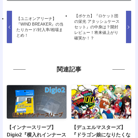
【ポケカ】『ロケット団
【ユニオンアリーナ】
の栄光 アタッシュケース
『WIND BREAKER』の当
セット』の中身は？開封
たりカード/封入率/相場ま
レビュー！将来値上がり
とめ！
確実か！？
関連記事
【インナースリーブ】
【デュエルマスターズ】
Digio2『横入れインナース
『ドラゴン娘になりたくな