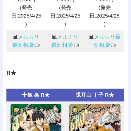
(発売
(発売
(発売
日:2025/4/25
日:2025/4/25
日:2025/4/25
)
)
)
📊
メルカリ
📊
メルカリ
📊
メルカリ最
最新相場
👈️
最新相場
👈️
新相場
👈️
R★
十亀 条 R★
兎耳山 丁子 R★