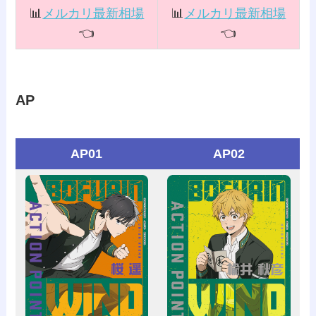
📊
メルカリ最新相場
📊
メルカリ最新相場
👈️
👈️
AP
AP01
AP02