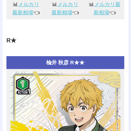
📊
メルカリ
📊
メルカリ
📊
メルカリ最
最新相場
👈️
最新相場
👈️
新相場
👈️
R★
楡井 秋彦 R★★