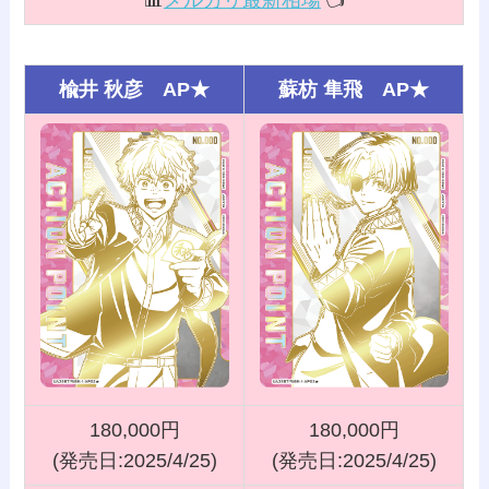
📊
メルカリ最新相場
👈️
楡井 秋彦 AP★
蘇枋 隼飛 AP★
180,000円
180,000円
(発売日:2025/4/25)
(発売日:2025/4/25)