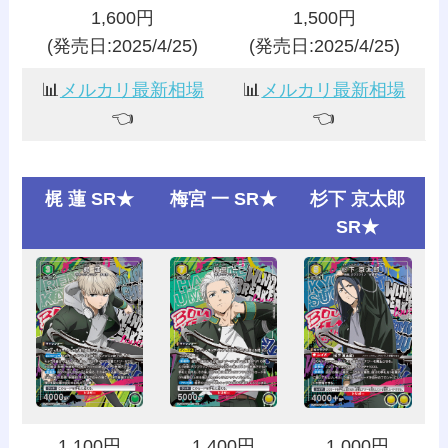
1,600円
1,500円
(発売日:2025/4/25)
(発売日:2025/4/25)
📊
メルカリ最新相場
📊
メルカリ最新相場
👈️
👈️
梶 蓮 SR★
梅宮 一 SR★
杉下 京太郎
SR★
1,100円
1,400円
1,000円