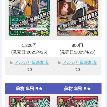
1,200円
800円
(発売日:2025/4/25)
(発売日:2025/4/25)
📊
メルカリ最新相場
📊
メルカリ最新相場
👈️
👈️
蘇枋 隼飛 R★
蘇枋 隼飛 R★