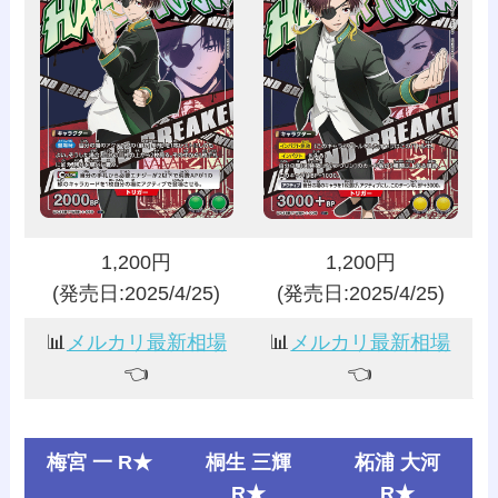
1,200円
1,200円
(発売日:2025/4/25)
(発売日:2025/4/25)
📊
メルカリ最新相場
📊
メルカリ最新相場
👈️
👈️
梅宮 一 R★
桐生 三輝
柘浦 大河
R★
R★