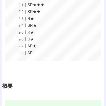
SR★★★
SR★★
R★
SR★
R★
U★
AP★
AP
概要