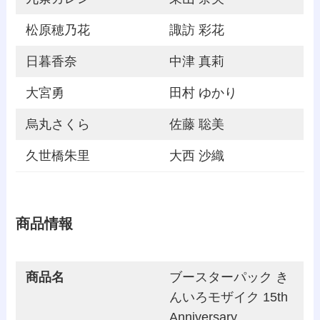
松原穂乃花
諏訪 彩花
日暮香奈
中津 真莉
大宮勇
田村 ゆかり
烏丸さくら
佐藤 聡美
久世橋朱里
大西 沙織
商品情報
商品名
ブースターパック き
んいろモザイク 15th
Anniversary