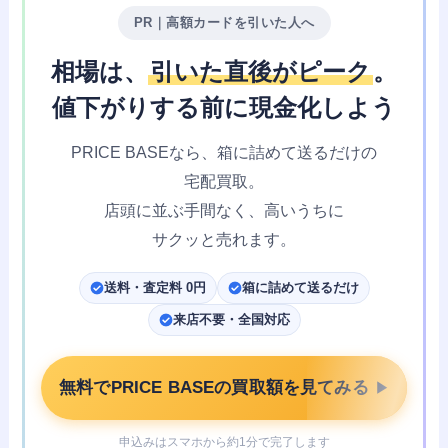
PR｜高額カードを引いた人へ
相場は、
引いた直後がピーク
。
値下がりする前に
現金化しよう
PRICE BASEなら、
箱に詰めて送るだけの
宅配買取。
店頭に並ぶ手間なく、
高いうちに
サクッと売れます。
送料・査定料 0円
箱に詰めて送るだけ
来店不要・全国対応
無料でPRICE BASEの買取額を見てみる
▶
申込みはスマホから約1分で完了します