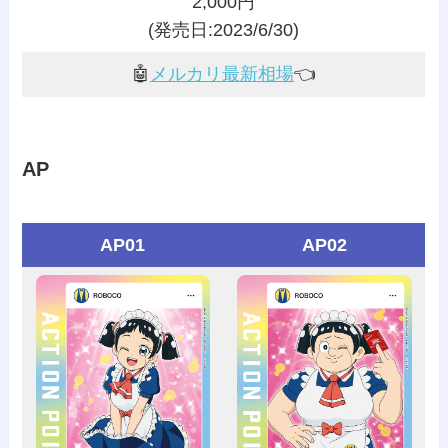
2,000円
(発売日:2023/6/30)
🤖
メルカリ最新相場
👈️
AP
AP01
AP02