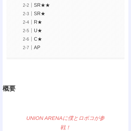
SR★★
SR★
R★
U★
C★
AP
概要
UNION ARENAに僕とロボコが参
戦！