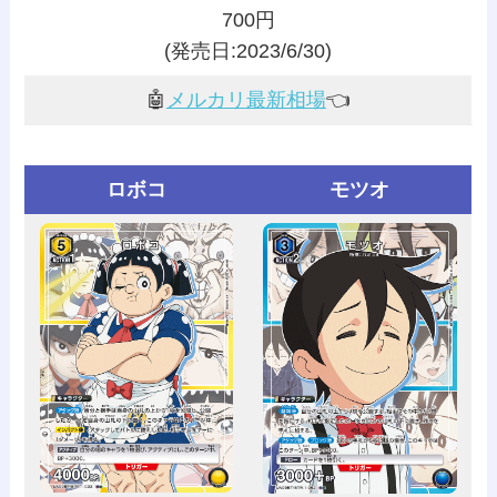
700円
(発売日:2023/6/30)
🤖
メルカリ最新相場
👈️
ロボコ
モツオ