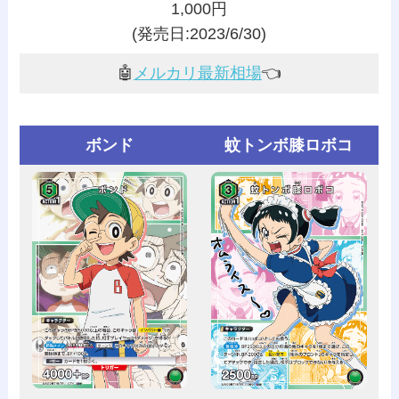
1,000円
(発売日:2023/6/30)
🤖
メルカリ最新相場
👈️
ボンド
蚊トンボ膝ロボコ