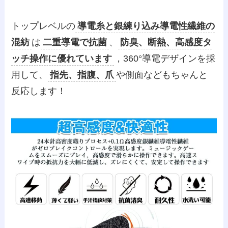
トップレベルの
導電糸と銀練り込み導電性繊維の
混紡
は
二重導電で抗菌
、
防臭、断熱、高感度タ
ッチ操作に優れています
，360°導電デザインを採
用して、
指先、指腹、爪
や側面などもちゃんと
反応します！