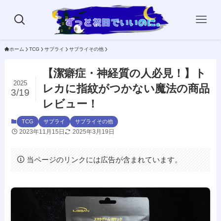
ホーム
TCG
サプライ
サプライその他
【潔癖症・神経質の人必見！】ト
2025
レカに指紋がつかない魔法の商品
3/19
レビュー！
TCG
サプライ
サプライその他
2023年11月15日
2025年3月19日
当ページのリンクには広告が含まれています。