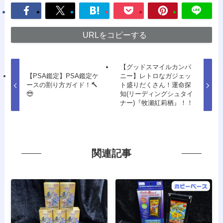
URLをコピーする
【グッドスマイルカンパ
【PSA鑑定】PSA鑑定ケ
ニー】レトロなガジェッ
ースの割り方ガイド！🔨
ト盛りだくさん！運命探
😎
知(リーディングシュタイ
ナー)『牧瀬紅莉栖』！！
関連記事