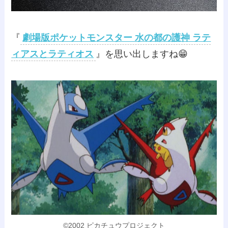
『
劇場版ポケットモンスター 水の都の護神 ラテ
ィアスとラティオス
』を思い出しますね😁
©2002 ピカチュウプロジェクト