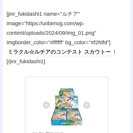
[jinr_fukidashi1 name=”ルチア”
image=”https://uribimog.com/wp-
content/uploads/2024/09/img_01.png”
imgborder_color=”#ffffff” bg_color=”#f2fdfd”]
ミラクル☆ルチアのコンテスト スカウトー
！
[/jinr_fukidashi1]