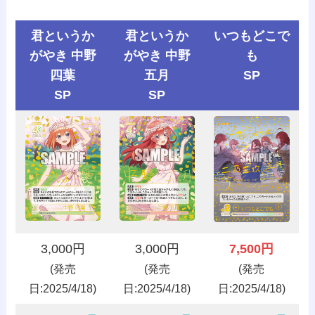
君というか
君というか
いつもどこで
がやき 中野
がやき 中野
も
四葉
五月
SP
SP
SP
3,000円
3,000円
7,500円
(発売
(発売
(発売
日:2025/4/18)
日:2025/4/18)
日:2025/4/18)