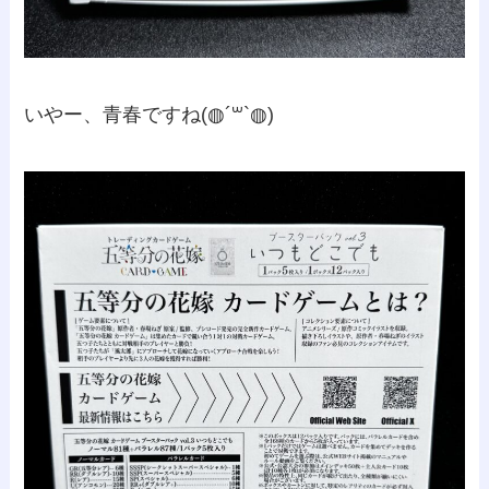
いやー、青春ですね(◍´꒳`◍)