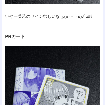
いやー美玖のサイン欲しいなぁ(๑･﹃ ･๑)ｼﾞｭﾙﾘ
PRカード