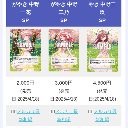
がやき 中野
がやき 中野
やき 中野三
一花
二乃
玖
SP
SP
SP
2,000円
3,000円
4,500円
(発売
(発売
(発売
日:2025/4/18)
日:2025/4/18)
日:2025/4/18)
👰‍♀️
メルカリ最
👰‍♀️
メルカリ最
👰‍♀️
メルカリ最
新相場
新相場
新相場