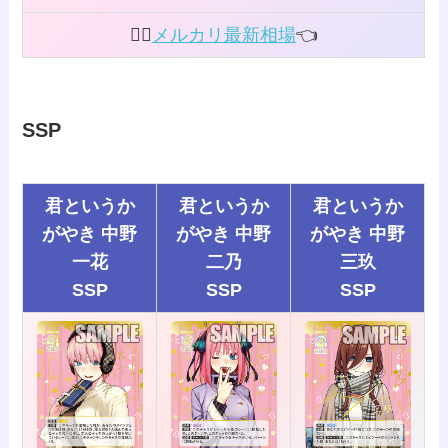
👰‍♀️
メルカリ最新相場
👈️
SSP
君というか
君というか
君というか
がやき 中野
がやき 中野
がやき 中野
一花
二乃
三玖
SSP
SSP
SSP