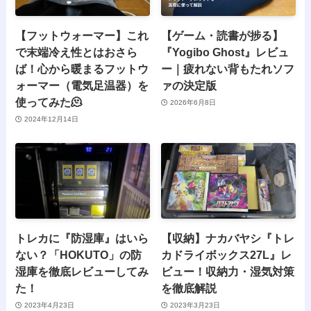
【フットウォーマー】これ
【ゲーム・読書が捗る】
で末端冷え性とはおさら
『Yogibo Ghost』レビュ
ば！心から暖まるフットウ
ー｜疲れない背もたれソフ
ォーマー（電気足温器）を
ァの決定版
使ってみた🫠
2026年6月8日
2024年12月14日
トレカに『防湿庫』はいら
【収納】ナカバヤシ『トレ
ない？「HOKUTO」の防
カドライボックス27L』レ
湿庫を徹底レビューしてみ
ビュー！収納力・湿気対策
た！
を徹底解説
2023年4月23日
2023年3月23日