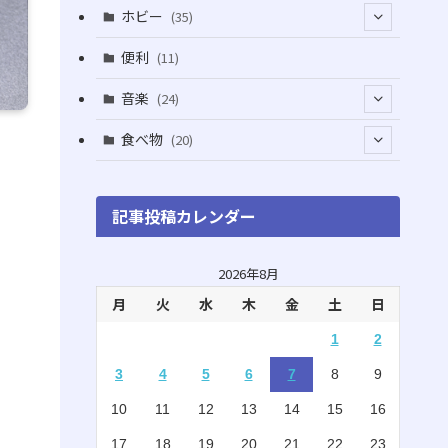
(5)
(5)
(1)
ホビー
(35)
(1)
(12)
(28)
便利
(11)
(3)
(4)
(3)
音楽
(24)
(4)
(6)
(3)
(18)
食べ物
(20)
(75)
(4)
(9)
(7)
(8)
記事投稿カレンダー
(6)
(5)
(22)
(1)
(10)
2026年8月
月
火
水
木
金
土
日
(5)
(3)
1
2
(7)
(8)
3
4
5
6
7
8
9
(2)
(15)
10
11
12
13
14
15
16
(4)
(3)
17
18
19
20
21
22
23