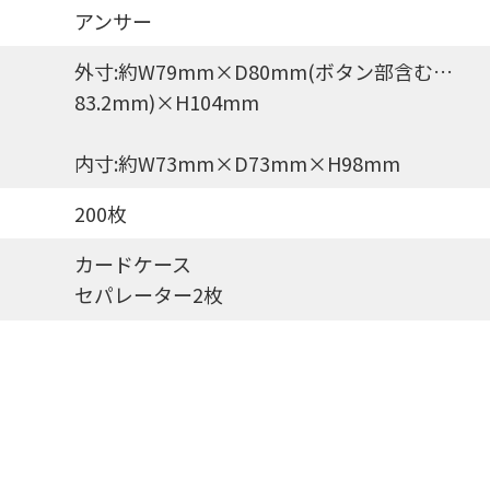
アンサー
外寸:約W79mm×D80mm(ボタン部含む…
83.2mm)×H104mm
内寸:約W73mm×D73mm×H98mm
200枚
カードケース
セパレーター2枚