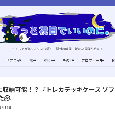
～トレカが紡ぐ未知の物語～ 開封の瞬間、新たな冒険が始まる
サプライ
PSA
ホビー
その他
プロフィール
お
上収納可能！？『トレカデッキケース ソフ
🫠
年3月19日