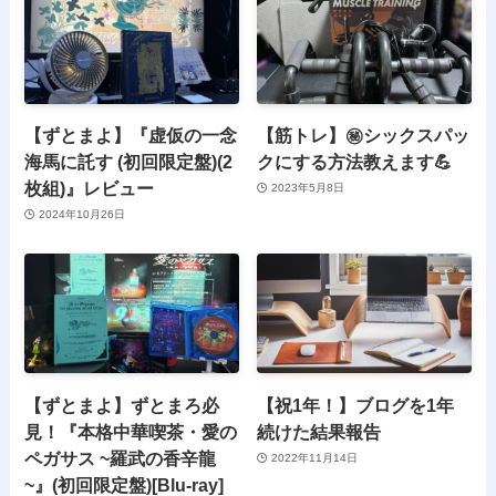
【ずとまよ】『虚仮の一念
【筋トレ】㊙シックスパッ
海馬に託す (初回限定盤)(2
クにする方法教えます💪
枚組)』レビュー
2023年5月8日
2024年10月26日
【ずとまよ】ずとまろ必
【祝1年！】ブログを1年
見！『本格中華喫茶・愛の
続けた結果報告
ペガサス ~羅武の香辛龍
2022年11月14日
~』(初回限定盤)[Blu-ray]