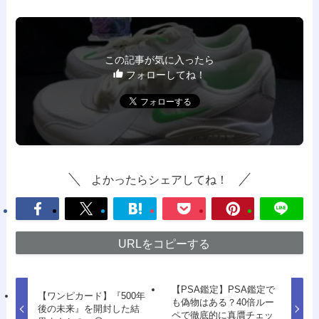
この記事が気に入ったら
フォローしてね！
よかったらシェアしてね！
URLをコピーする
【PSA鑑定】PSA鑑定で
【ワンピカード】『500年
も偽物はある？40倍ルー
後の未来』を開封した結
ペで徹底的に真贋チェッ