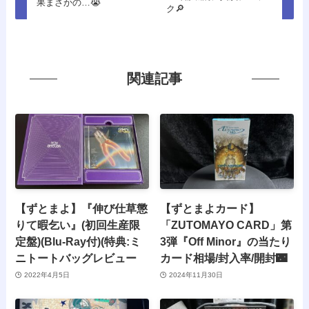
果まさかの…😭
ク🔎
関連記事
【ずとまよ】『伸び仕草懲
【ずとまよカード】
りて暇乞い』(初回生産限
「ZUTOMAYO CARD」第
定盤)(Blu-Ray付)(特典:ミ
3弾『Off Minor』の当たり
ニトートバッグレビュー
カード相場/封入率/開封🌃
2022年4月5日
2024年11月30日