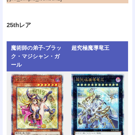
25thレア
魔術師の弟子-ブラッ
超究極魔導竜王
ク・マジシャン・ガ
ール