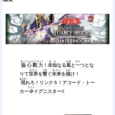
きょうしんりくりょく
みち
かぜ
ひと
協心戮力
！
未知
なる
風
と
一
つとな
せかい
つな
みらい
えが
りて
世界
を
繋
ぐ
未来
を
描
け！
あらわ
現
れろ！リンク５！アコード・トー
アット
カー
＠
イグニスター!!