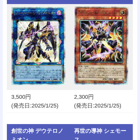
3,500円
2,300円
(発売日:2025/1/25)
(発売日:2025/1/25)
創世の神 デウテロノ
再世の導神 シェモー
ミオン
ス