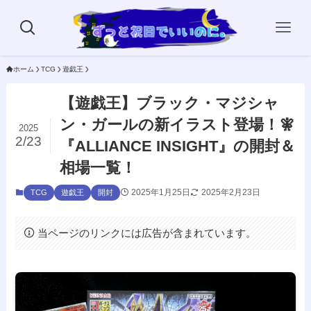
ホーム
TCG
遊戯王
【遊戯王】ブラック・マジシャ
ン・ガールの新イラスト登場！🧚
2025
2/23
『ALLIANCE INSIGHT』の開封＆
相場一覧！
2025年1月25日
2025年2月23日
TCG
遊戯王
開封
当ページのリンクには広告が含まれています。