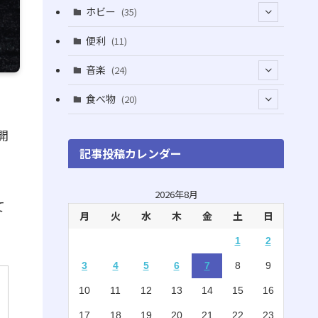
(5)
(5)
(1)
ホビー
(35)
(1)
(12)
(28)
便利
(11)
(3)
(4)
(3)
音楽
(24)
(4)
(6)
(3)
(18)
食べ物
(20)
(75)
(4)
(9)
開
(7)
(8)
記事投稿カレンダー
(6)
(5)
(22)
(1)
(10)
2026年8月
て
月
火
水
木
金
土
日
(5)
(3)
1
2
(7)
(8)
3
4
5
6
7
8
9
(2)
(15)
10
11
12
13
14
15
16
(4)
(3)
17
18
19
20
21
22
23