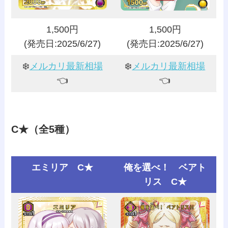
1,500円
1,500円
(発売日:2025/6/27)
(発売日:2025/6/27)
❄️
メルカリ最新相場
❄️
メルカリ最新相場
👈️
👈️
C★（全5種）
エミリア C★
俺を選べ！ ベアト
リス C★