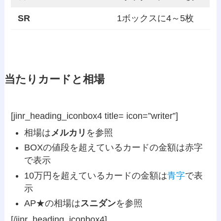
SR
1ボックスに4～5枚
当たりカードと相場
[jinr_heading_iconbox4 title= icon=”writer”]
相場は
メルカリ
を参照
BOXの値段を超えているカードの金額は
赤字
で表示
10万円を超えているカードの金額は
青字
で表
示
AP★の相場は
スニダン
を参照
[/jinr_heading_iconbox4]