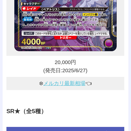
20,000円
(発売日:2025/6/27)
❄️
メルカリ最新相場
👈️
SR★（全5種）