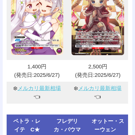
1,400円
2,500円
(発売日:2025/6/27)
(発売日:2025/6/27)
❄️
メルカリ最新相場
❄️
メルカリ最新相場
👈️
👈️
ペトラ・レ
フレデリ
オットー・ス
イテ C★
カ・バウマ
ーウェン