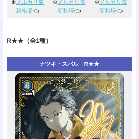
❄️
メルカリ最
❄️
メルカリ最
❄️
メルカリ最
新相場
👈️
新相場
👈️
新相場
👈️
R★★（全1種）
ナツキ・スバル R★★