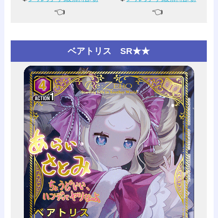
👈️
👈️
ベアトリス SR★★