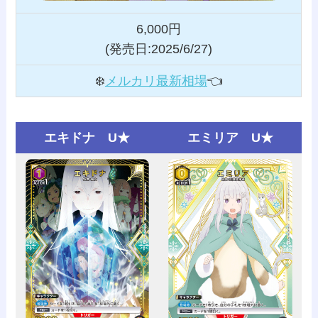
6,000円
(発売日:2025/6/27)
❄️
メルカリ最新相場
👈️
エキドナ U★
エミリア U★