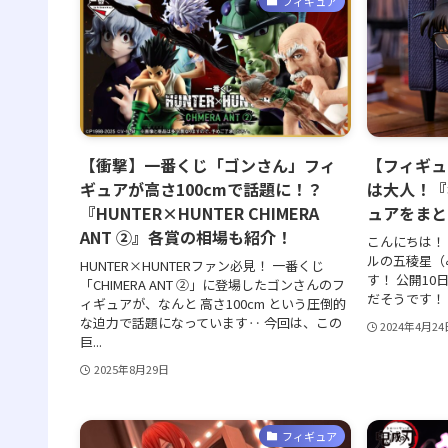
フィギュア
【衝撃】一番くじ「ゴンさん」フィ
【フィギュ
ギュアが高さ100cmで話題に！？
は大人！『
『HUNTER×HUNTER CHIMERA
ュアをまと
ANT ②』各賞の相場も紹介！
こんにちは！ 
ルの五稜星（
HUNTER×HUNTERファン必見！ 一番くじ
す！ 公開10
「CHIMERA ANT ②」に登場したゴンさんのフ
だそうです！ 
ィギュアが、なんと 高さ100cm という圧倒的
な迫力で話題になっています‥ 今回は、この
2024年4月24
巨...
2025年8月29日
フィギュア