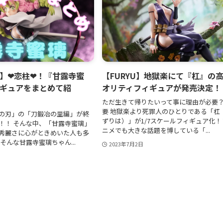
】❤恋柱❤！『甘露寺蜜
【FURYU】地獄楽にて『杠』の
ギュアをまとめて紹
オリティフィギュアが発売決定！
ただ生きて帰りたいって事に理由が必要？
要 地獄楽より死罪人のひとりである「杠
の刃」の「刀鍛冶の里編」が終
ずりは）」が1/7スケールフィギュア化！ 
！！ そんな中、「甘露寺蜜璃」
ニメでも大きな話題を博している「...
秀麗さに心がときめいた人も多
そんな甘露寺蜜璃ちゃん...
2023年7月2日
日