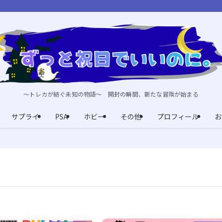
～トレカが紡ぐ未知の物語～ 開封の瞬間、新たな冒険が始まる
サプライ
PSA
ホビー
その他
プロフィール
お