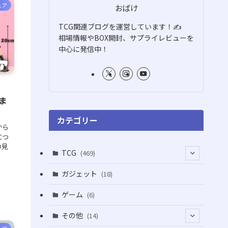
ュア
おばけ
TCG関連ブログを運営しています！✍️
相場情報やBOX開封、サプライレビューを
中心に発信中！
ま
カテゴリー
から
につ
の見
TCG
(469)
(16)
ガジェット
(18)
(2)
(2)
ゲーム
(6)
(1)
(38)
その他
(14)