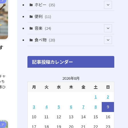
ュア
(5)
(5)
(1)
ホビー
(35)
(1)
(12)
(28)
便利
(11)
(3)
(4)
(3)
音楽
(24)
(4)
(6)
(3)
(18)
食べ物
(20)
(75)
す
(4)
(9)
(7)
(8)
記事投稿カレンダー
(6)
(5)
(22)
キャ
(1)
(10)
2026年8月
っち
藤ひ
月
火
水
木
金
土
日
(5)
(3)
1
2
(7)
(8)
3
4
5
6
7
8
9
(2)
(15)
10
11
12
13
14
15
16
(4)
(3)
ュア
17
18
19
20
21
22
23