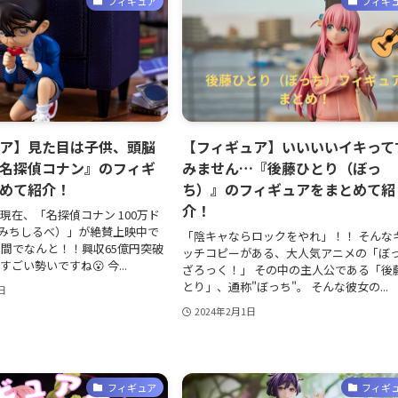
フィギュア
フィギ
ア】見た目は子供、頭脳
【フィギュア】いいいいイキって
名探偵コナン』のフィギ
みません…『後藤ひとり（ぼっ
めて紹介！
ち）』のフィギュアをまとめて紹
介！
現在、「名探偵コナン 100万ド
みちしるべ）」が絶賛上映中で
「陰キャならロックをやれ」！！ そんな
日間でなんと！！興収65億円突破
ッチコピーがある、大人気アニメの「ぼ
すごい勢いですね😮 今...
ざろっく！」 その中の主人公である「後
とり」、通称"ぼっち"。 そんな彼女の...
日
2024年2月1日
フィギュア
フィギ