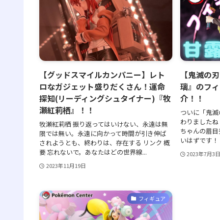
【グッドスマイルカンパニー】レト
【鬼滅の刃
ロなガジェット盛りだくさん！運命
璃』のフィ
探知(リーディングシュタイナー)『牧
介！！
瀬紅莉栖』！！
ついに「鬼滅
わりましたね
牧瀬紅莉栖 振り返ってはいけない、永遠は無
ちゃんの眉目
限では無い。永遠に向かって時間が引き伸ば
いはずです！ 
されようとも、終わりは、存在する リンク 概
要 忘れないで。あなたはどの世界線...
2023年7月3
2023年11月19日
フィギュア