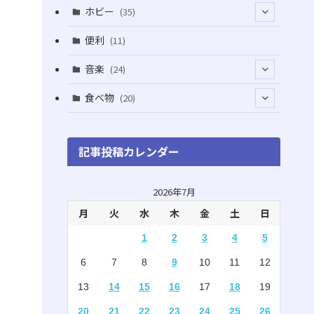
(5)
(5)
(1)
ホビー
(35)
(1)
(12)
(28)
便利
(11)
(3)
(4)
(3)
音楽
(24)
(4)
(6)
(3)
(18)
食べ物
(20)
(75)
(4)
(9)
(7)
(8)
記事投稿カレンダー
(6)
(5)
(22)
(1)
(10)
2026年7月
月
火
水
木
金
土
日
(5)
(3)
1
2
3
4
5
(7)
(8)
6
7
8
9
10
11
12
(2)
(15)
13
14
15
16
17
18
19
(4)
(3)
20
21
22
23
24
25
26