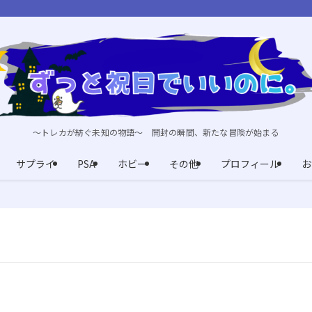
～トレカが紡ぐ未知の物語～ 開封の瞬間、新たな冒険が始まる
サプライ
PSA
ホビー
その他
プロフィール
お