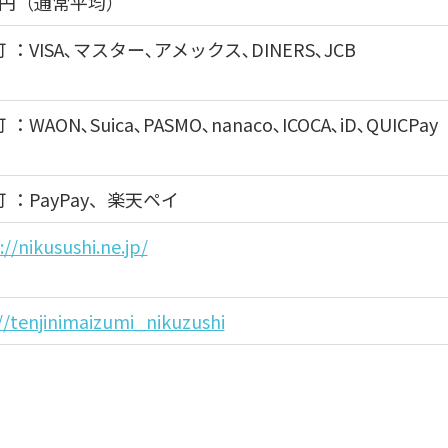
00円（通常平均）
 ：VISA､マスター､アメックス､DINERS､JCB
：WAON､Suica､PASMO､nanaco､ICOCA､iD､QUICPay
 ：PayPay、楽天ペイ
://nikusushi.ne.jp/
//tenjinimaizumi_nikuzushi