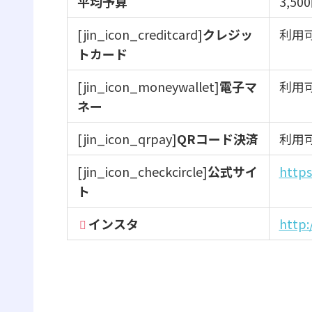
平均予算
3,5
[jin_icon_creditcard]
クレジッ
利用可
トカード
[jin_icon_moneywallet]
電子マ
利用可 
ネー
[jin_icon_qrpay]
QRコード決済
利用可
[jin_icon_checkcircle]
公式サイ
https
ト
インスタ
http: