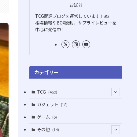
おばけ
TCG関連ブログを運営しています！✍️
相場情報やBOX開封、サプライレビューを
中心に発信中！
カテゴリー
TCG
(469)
(16)
ガジェット
(18)
(2)
(2)
ゲーム
(6)
(1)
(38)
その他
(14)