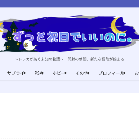
～トレカが紡ぐ未知の物語～ 開封の瞬間、新たな冒険が始まる
サプライ
PSA
ホビー
その他
プロフィール
お