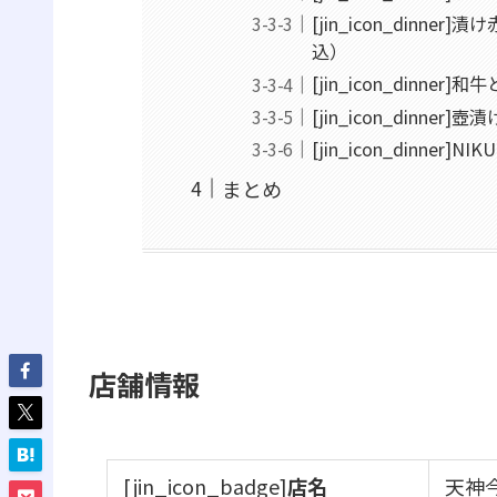
[jin_icon_din
込）
[jin_icon_dinne
[jin_icon_dinner
[jin_icon_dinner]
まとめ
店舗情報
[jin_icon_badge]
店名
天神