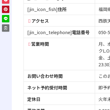
[jin_icon_fish]
住所
福岡県
アクセス
西鉄
[jin_icon_telephone]
電話番号
050-
営業時間
月、水
クL.O
金、土、
23:3
お問い合わせ時間
この
ネット予約受付時間
即予
定休日
火年