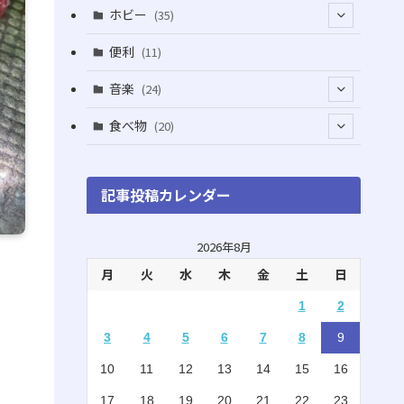
(5)
(5)
(1)
ホビー
(35)
(1)
(12)
(28)
便利
(11)
(3)
(4)
(3)
音楽
(24)
(4)
(6)
(3)
(18)
食べ物
(20)
(75)
(4)
(9)
(7)
(8)
記事投稿カレンダー
(6)
(5)
(22)
(1)
(10)
2026年8月
月
火
水
木
金
土
日
(5)
(3)
1
2
(7)
(8)
3
4
5
6
7
8
9
(2)
(15)
10
11
12
13
14
15
16
(4)
(3)
17
18
19
20
21
22
23