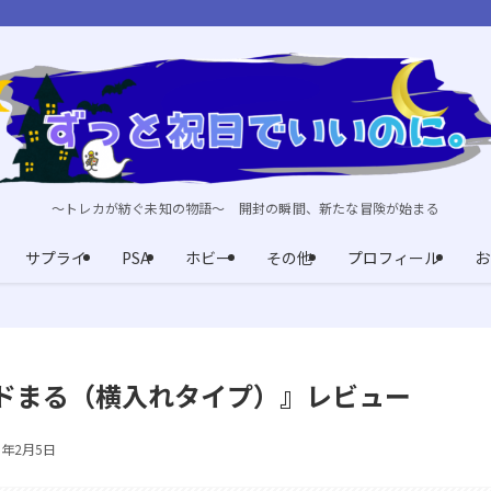
～トレカが紡ぐ未知の物語～ 開封の瞬間、新たな冒険が始まる
サプライ
PSA
ホビー
その他
プロフィール
お
ドまる（横入れタイプ）』レビュー
6年2月5日