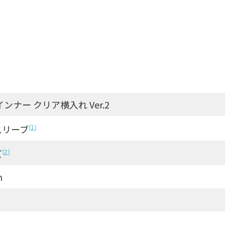
ンナー クリア横入れ Ver.2
スリーブ
1
ズ
2
m