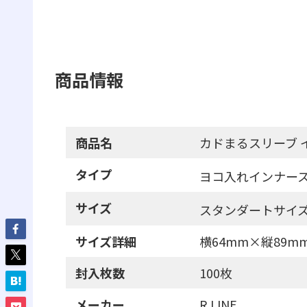
商品情報
商品名
カドまるスリーブ イ
タイプ
ヨコ入れインナー
サイズ
スタンダートサイ
サイズ詳細
横64mm×縦89m
封入枚数
100枚
メーカー
R LINE