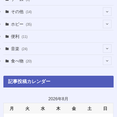
(1)
(38)
その他
(14)
(5)
(5)
(1)
ホビー
(35)
(1)
(12)
(28)
便利
(11)
(3)
(4)
(3)
音楽
(24)
(4)
(6)
(3)
(18)
食べ物
(20)
(75)
(4)
(9)
(7)
(8)
記事投稿カレンダー
(6)
(5)
(22)
(1)
(10)
2026年8月
月
火
水
木
金
土
日
(5)
(3)