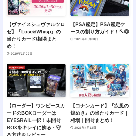
【ヴァイスシュヴァルツロ
【PSA鑑定】PSA鑑定ケ
ゼ】『Lose&Whisp』の
ースの割り方ガイド！🔨😎
当たりカード/相場まと
2023年10月30日
め！
2026年1月25日
【ローダー】ワンピースカ
【コナンカード】『疾風の
ードのBOXローダーは
煌めき』の当たりカード｜
EYESRAIL一択！未開封
相場｜開封まとめ！
BOXをキレイに飾る・守
2026年4月12日
る方法をレビュー