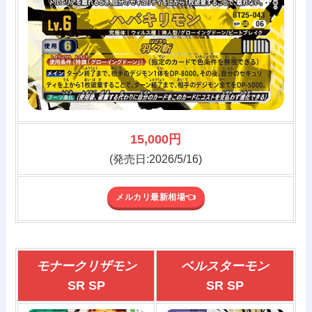
15,000円
(発売日:2026/5/16)
メルカリ最新相場👈️
モナークリザモン
ベルスターモン
SR SP
SR SP