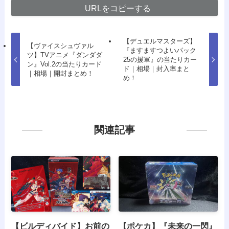
URLをコピーする
【デュエルマスターズ】
【ヴァイスシュヴァル
『ますますつよいパック
ツ】TVアニメ『ダンダダ
25の援軍』の当たりカー
ン』Vol.2の当たりカード
ド｜相場｜封入率まと
｜相場｜開封まとめ！
め！
関連記事
【ビルディバイド】お前の
【ポケカ】『未来の一閃』