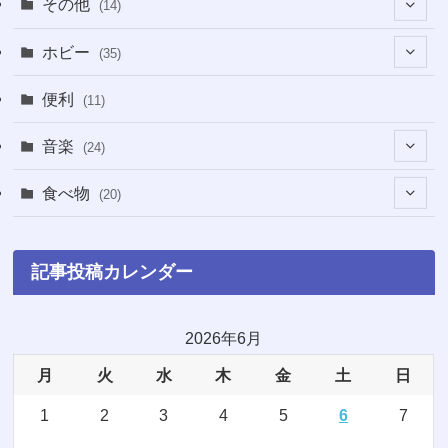
その他
(14)
(5)
(5)
(1)
ホビー
(35)
(1)
(12)
(28)
便利
(11)
(3)
(4)
(3)
音楽
(24)
(4)
(6)
(3)
(18)
食べ物
(20)
(75)
(4)
(9)
(7)
(8)
記事投稿カレンダー
(6)
(5)
(22)
(1)
(10)
2026年6月
月
火
水
木
金
土
日
(5)
(3)
1
2
3
4
5
6
7
(7)
(8)