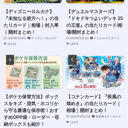
【ディズニーロルカナ】
【デュエルマスターズ】
『未知なる彼方へ！』の当
『ドキドキつよいデッキ 25
たりカード｜相場｜封入率
の王道』の当たりカード/相
｜開封まとめ！
場/開封まとめ！
2026年5月6日
ディズニーロルカナ
2026年4月3日
デュエルマスターズ
20118
18979
【ポケカ保管方法】ボック
【コナンカード】『疾風の
スをキズ・湿気・ホコリか
煌めき』の当たりカード｜
ら守る最適な保存術！おす
相場｜開封まとめ！
すめOPP袋・ローダー・収
2026年4月12日
名探偵コナンカード
11357
納ボックスも紹介！