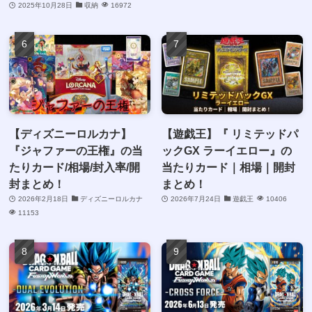
2025年10月28日
収納
16972
【ディズニーロルカナ】
【遊戯王】『 リミテッドパ
『ジャファーの王権』の当
ックGX ラーイエロー』の
たりカード/相場/封入率/開
当たりカード｜相場｜開封
封まとめ！
まとめ！
2026年2月18日
ディズニーロルカナ
2026年7月24日
遊戯王
10406
11153