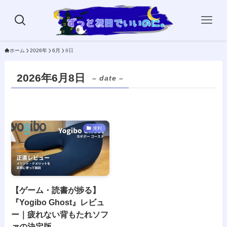
ホーム
2026年
6月
8日
2026年6月8日
– date –
便利
【ゲーム・読書が捗る】
『Yogibo Ghost』レビュ
ー｜疲れない背もたれソフ
ァの決定版