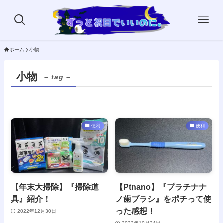
ホーム
小物
小物
– tag –
便利
便利
【年末大掃除】『掃除道
【Ptnano】『プラチナナ
具』紹介！
ノ歯ブラシ』をポチって使
った感想！
2022年12月30日
2022年10月24日