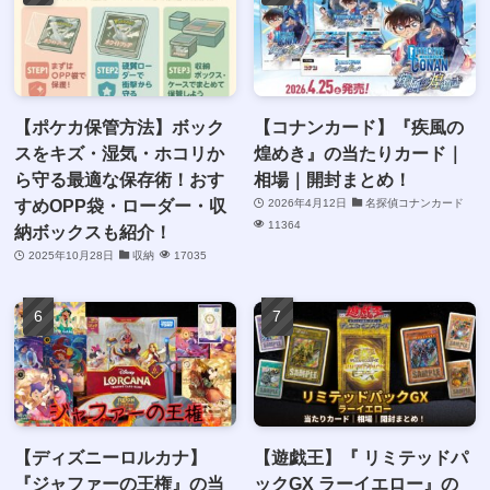
【ポケカ保管方法】ボック
【コナンカード】『疾風の
スをキズ・湿気・ホコリか
煌めき』の当たりカード｜
ら守る最適な保存術！おす
相場｜開封まとめ！
すめOPP袋・ローダー・収
2026年4月12日
名探偵コナンカード
11364
納ボックスも紹介！
2025年10月28日
収納
17035
【ディズニーロルカナ】
【遊戯王】『 リミテッドパ
『ジャファーの王権』の当
ックGX ラーイエロー』の