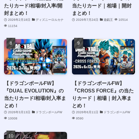
たりカード/相場/封入率/開
当たりカード｜相場｜開封
封まとめ！
まとめ！
2026年2月18日
ディズニーロルカナ
2026年7月24日
遊戯王
10514
11154
【ドラゴンボールFW】
【ドラゴンボールFW】
『DUAL EVOLUTION』の
『CROSS FORCE』の当た
当たりカード/相場/封入率ま
りカード｜相場｜封入率ま
とめ！
とめ！
2026年3月13日
ドラゴンボールFW
2026年6月11日
ドラゴンボールFW
10008
9590