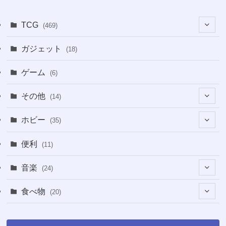
TCG
(469)
(16)
ガジェット
(18)
(2)
(2)
ゲーム
(6)
(1)
(38)
その他
(14)
(5)
(5)
(1)
ホビー
(35)
(1)
(12)
(28)
便利
(11)
(3)
(4)
(3)
音楽
(24)
(4)
(6)
(3)
(18)
食べ物
(20)
(75)
(4)
(9)
(7)
(8)