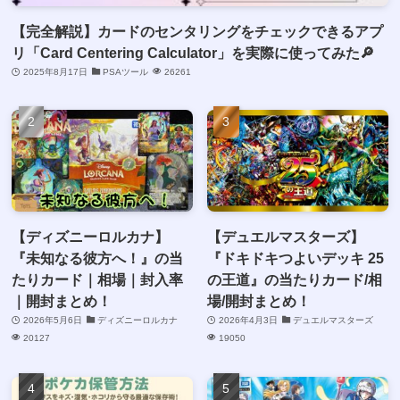
【完全解説】カードのセンタリングをチェックできるアプ
リ「Card Centering Calculator」を実際に使ってみた🔎
2025年8月17日
PSAツール
26261
【ディズニーロルカナ】
【デュエルマスターズ】
『未知なる彼方へ！』の当
『ドキドキつよいデッキ 25
たりカード｜相場｜封入率
の王道』の当たりカード/相
｜開封まとめ！
場/開封まとめ！
2026年5月6日
ディズニーロルカナ
2026年4月3日
デュエルマスターズ
20127
19050