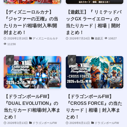
【ディズニーロルカナ】
【遊戯王】『 リミテッドパ
『ジャファーの王権』の当
ックGX ラーイエロー』の
たりカード/相場/封入率/開
当たりカード｜相場｜開封
封まとめ！
まとめ！
2026年2月18日
ディズニーロルカナ
2026年7月24日
遊戯王
10627
11156
【ドラゴンボールFW】
【ドラゴンボールFW】
『DUAL EVOLUTION』の
『CROSS FORCE』の当た
当たりカード/相場/封入率ま
りカード｜相場｜封入率ま
とめ！
とめ！
2026年3月13日
ドラゴンボールFW
2026年6月11日
ドラゴンボールFW