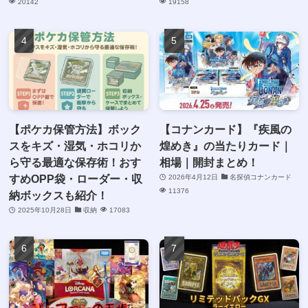
20142
19158
【ポケカ保管方法】ボック
【コナンカード】『疾風の
スをキズ・湿気・ホコリか
煌めき』の当たりカード｜
ら守る最適な保存術！おす
相場｜開封まとめ！
すめOPP袋・ローダー・収
2026年4月12日
名探偵コナンカード
11376
納ボックスも紹介！
2025年10月28日
収納
17083