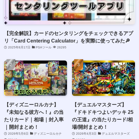
【完全解説】カードのセンタリングをチェックできるアプ
リ「Card Centering Calculator」を実際に使ってみた🔎
2025年8月17日
PSAツール
26295
【ディズニーロルカナ】
【デュエルマスターズ】
『未知なる彼方へ！』の当
『ドキドキつよいデッキ 25
たりカード｜相場｜封入率
の王道』の当たりカード/相
｜開封まとめ！
場/開封まとめ！
2026年5月6日
ディズニーロルカナ
2026年4月3日
デュエルマスターズ