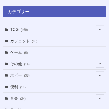
カテゴリー
TCG
(469)
(16)
ガジェット
(18)
(2)
(2)
ゲーム
(6)
(1)
(38)
その他
(14)
(5)
(5)
(1)
ホビー
(35)
(1)
(12)
(28)
便利
(11)
(3)
(4)
(3)
音楽
(24)
(4)
(6)
(3)