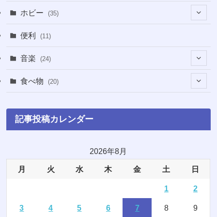
(5)
(5)
(1)
ホビー
(35)
(1)
(12)
(28)
便利
(11)
(3)
(4)
(3)
音楽
(24)
(4)
(6)
(3)
(18)
食べ物
(20)
(75)
(4)
(9)
(7)
(8)
記事投稿カレンダー
(6)
(5)
(22)
(1)
(10)
2026年8月
月
火
水
木
金
土
日
(5)
(3)
1
2
(7)
(8)
3
4
5
6
7
8
9
(2)
(15)