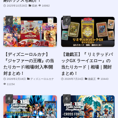
2025年10月28日
収納
16992
【ディズニーロルカナ】
【遊戯王】『 リミテッドパ
『ジャファーの王権』の当
ックGX ラーイエロー』の
たりカード/相場/封入率/開
当たりカード｜相場｜開封
封まとめ！
まとめ！
2026年2月18日
ディズニーロルカナ
2026年7月24日
遊戯王
10443
11154