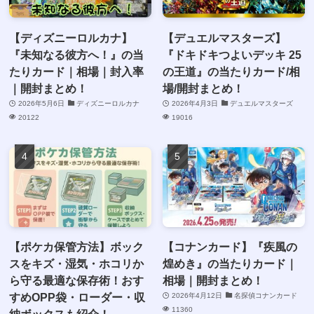
【ディズニーロルカナ】
【デュエルマスターズ】
『未知なる彼方へ！』の当
『ドキドキつよいデッキ 25
たりカード｜相場｜封入率
の王道』の当たりカード/相
｜開封まとめ！
場/開封まとめ！
2026年5月6日
ディズニーロルカナ
2026年4月3日
デュエルマスターズ
20122
19016
【ポケカ保管方法】ボック
【コナンカード】『疾風の
スをキズ・湿気・ホコリか
煌めき』の当たりカード｜
ら守る最適な保存術！おす
相場｜開封まとめ！
すめOPP袋・ローダー・収
2026年4月12日
名探偵コナンカード
11360
納ボックスも紹介！